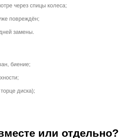
отре через спицы колеса;
 уже повреждён;
едней замены.
ан, биение;
хности;
торце диска);
 вместе или отдельно?