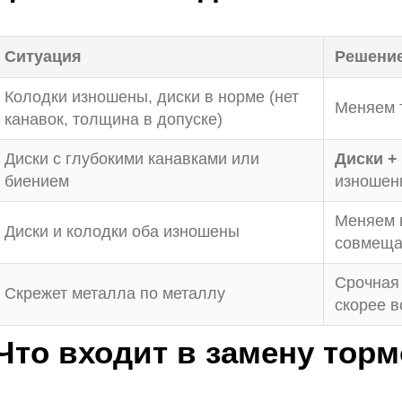
Ситуация
Решени
Колодки изношены, диски в норме (нет
Меняем 
канавок, толщина в допуске)
Диски с глубокими канавками или
Диски +
биением
изношенн
Меняем в
Диски и колодки оба изношены
совмеща
Срочная
Скрежет металла по металлу
скорее в
Что входит в замену тор