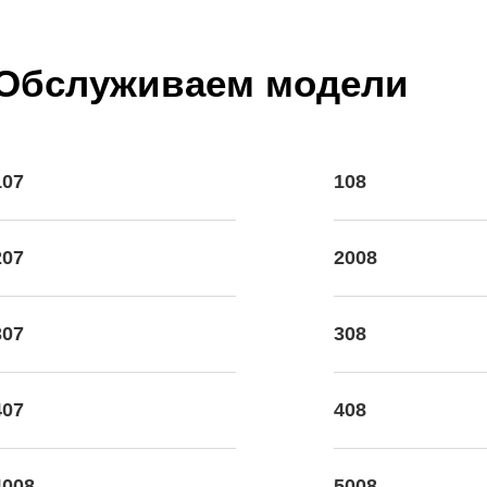
Обслуживаем модели
107
108
207
2008
307
308
407
408
4008
5008