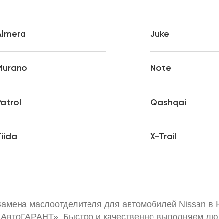
Almera
Juke
Murano
Note
Patrol
Qashqai
Tiida
X-Trail
Замена маслоотделителя для автомобилей Nissan в 
«АвтоГАРАНТ». Быстро и качественно выполняем люб