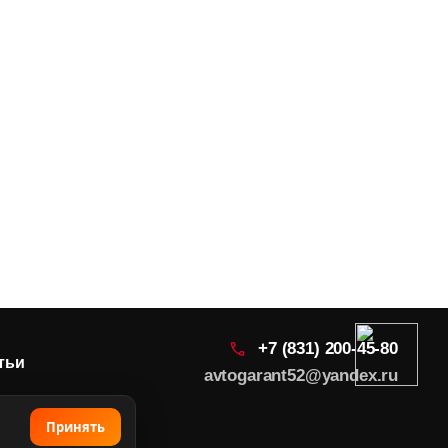
+7 (831) 200-45-80
тьи
avtogarant52@yandex.ru
Принять