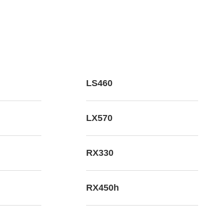
LS460
LX570
RX330
RX450h