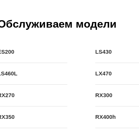
Обслуживаем модели
ES200
LS430
LS460L
LX470
RX270
RX300
RX350
RX400h